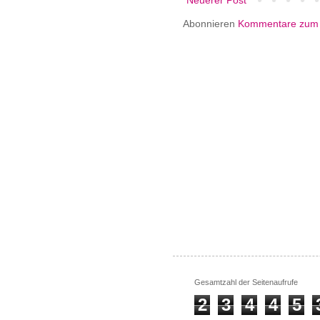
Abonnieren
Kommentare zum 
Gesamtzahl der Seitenaufrufe
2
3
4
4
5