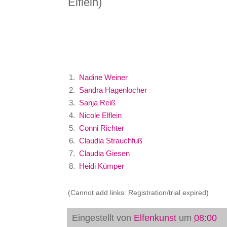
Elflein)
1.
Nadine Weiner
2.
Sandra Hagenlocher
3.
Sanja Reiß
4.
Nicole Elflein
5.
Conni Richter
6.
Claudia Strauchfuß
7.
Claudia Giesen
8.
Heidi Kümper
(Cannot add links: Registration/trial expired)
Eingestellt von
Elfenkunst
um
08:00