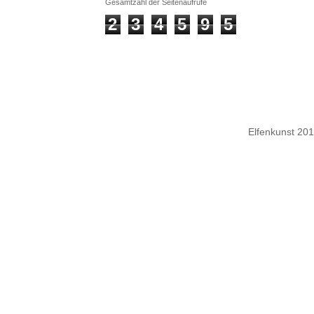
Gesamtzahl der Seitenaufrufe
2
3
4
5
9
5
Elfenkunst 20