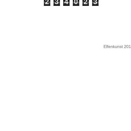
2
3
4
0
2
3
Elfenkunst 20