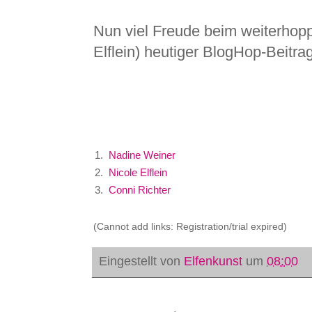
Nun viel Freude beim weiterhopp
Elflein) heutiger BlogHop-Beitra
1.
Nadine Weiner
2.
Nicole Elflein
3.
Conni Richter
(Cannot add links: Registration/trial expired)
Eingestellt von
Elfenkunst
um
08:00